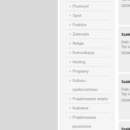
DEM
Przemysł
Sport
Podróże
Zwierzęta
Szab
Data 
Religie
Typ s
Komunikacja
DEM
Hosting
Programy
Kultura i
Szab
społeczeństwo
Data 
Typ s
Projektowanie wnętrz
DEM
Kulinarne
Projektowanie
przestrzeni
Szab