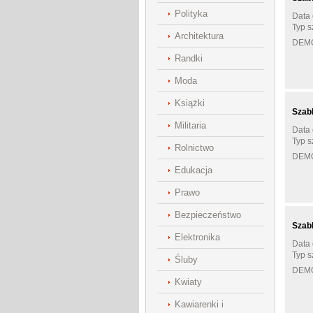
Polityka
Data 
Typ s
Architektura
DEM
Randki
Moda
Książki
Szab
Militaria
Data 
Typ s
Rolnictwo
DEM
Edukacja
Prawo
Bezpieczeństwo
Szab
Elektronika
Data 
Typ s
Śluby
DEM
Kwiaty
Kawiarenki i