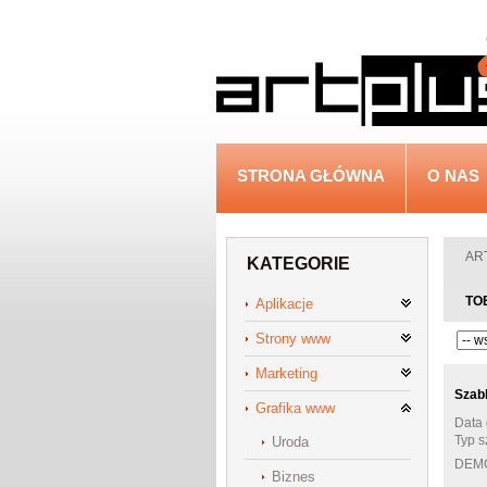
STRONA GŁÓWNA
O NAS
ART
KATEGORIE
TO
Aplikacje
Strony www
Marketing
Szab
Grafika www
Data 
Typ s
Uroda
DEM
Biznes