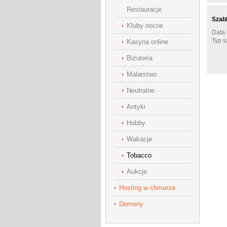
Restauracje
Szabl
Kluby nocne
Data 
Typ s
Kasyna online
Biżuteria
Malarstwo
Neutralne
Antyki
Hobby
Wakacje
Tobacco
Aukcje
Hosting w chmurze
Domeny