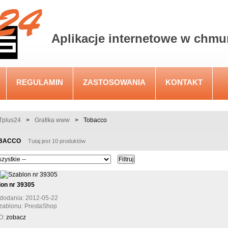
Aplikacje internetowe w chmu
REGULAMIN
ZASTOSOWANIA
KONTAKT
plus24
>
Grafika www
>
Tobacco
BACCO
Tutaj jest 10 produktów
lon nr 39305
dodania: 2012-05-22
zablonu: PrestaShop
O:
zobacz