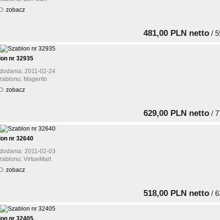
O:
zobacz
481,00 PLN netto
/ 5
lon nr 32935
dodania: 2011-02-24
zablonu: Magento
O:
zobacz
629,00 PLN netto
/ 7
lon nr 32640
dodania: 2011-02-03
zablonu: VirtueMart
O:
zobacz
518,00 PLN netto
/ 6
lon nr 32405