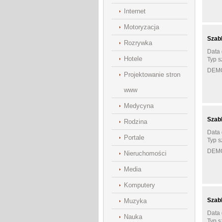
Internet
Motoryzacja
Szab
Rozrywka
Data 
Hotele
Typ s
DEM
Projektowanie stron
www
Medycyna
Szab
Rodzina
Data 
Portale
Typ s
DEM
Nieruchomości
Media
Komputery
Szab
Muzyka
Data 
Nauka
Typ s