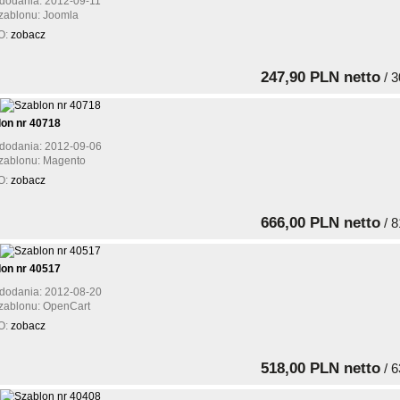
dodania: 2012-09-11
zablonu: Joomla
O:
zobacz
247,90 PLN netto
/ 3
lon nr 40718
dodania: 2012-09-06
zablonu: Magento
O:
zobacz
666,00 PLN netto
/ 8
lon nr 40517
dodania: 2012-08-20
zablonu: OpenCart
O:
zobacz
518,00 PLN netto
/ 6