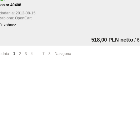
lon nr 40408
dodania: 2012-08-15
zablonu: OpenCart
O:
zobacz
518,00 PLN netto
/ 6
ednia
1
2
3
4
7
8
Następna
...