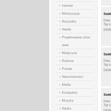
Internet
Motoryzacja
Szab
Data 
Rozrywka
Typ s
Hotele
DEM
Projektowanie stron
www
Medycyna
Szab
Rodzina
Data 
Typ s
Portale
DEM
Nieruchomości
Media
Komputery
Szab
Muzyka
Data 
Typ s
Nauka
DEM