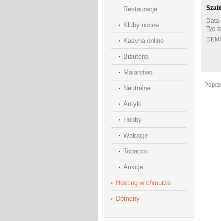
Szab
Restauracje
Data 
Kluby nocne
Typ s
DEM
Kasyna online
Biżuteria
Malarstwo
Poprz
Neutralne
Antyki
Hobby
Wakacje
Tobacco
Aukcje
Hosting w chmurze
Domeny