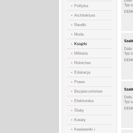
Data 
Typ s
Polityka
DEM
Architektura
Randki
Moda
Szab
Książki
Data 
Militaria
Typ s
DEM
Rolnictwo
Edukacja
Prawo
Szab
Bezpieczeństwo
Data 
Elektronika
Typ s
DEM
Śluby
Kwiaty
Kawiarenki i