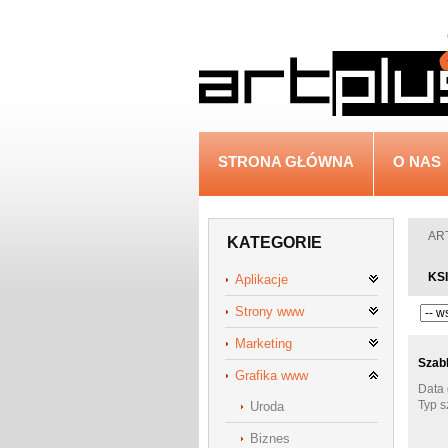
STRONA GŁÓWNA
O NAS
ART
KATEGORIE
KS
Aplikacje
Strony www
Marketing
Szab
Grafika www
Data 
Typ 
Uroda
Biznes