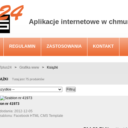
Aplikacje internetowe w chmu
REGULAMIN
ZASTOSOWANIA
KONTAKT
plus24
>
Grafika www
>
Książki
IĄŻKI
Tutaj jest 75 produktów
lon nr 41973
dodania: 2012-12-05
szablonu: Facebook HTML CMS Template