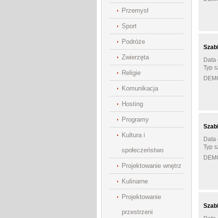
Przemysł
Sport
Podróże
Szab
Zwierzęta
Data 
Typ 
Religie
DEM
Komunikacja
Hosting
Programy
Szab
Kultura i
Data 
Typ s
społeczeństwo
DEM
Projektowanie wnętrz
Kulinarne
Projektowanie
Szab
przestrzeni